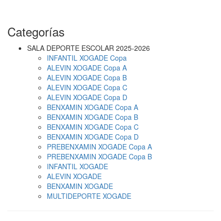
Categorías
SALA DEPORTE ESCOLAR 2025-2026
INFANTIL XOGADE Copa
ALEVIN XOGADE Copa A
ALEVIN XOGADE Copa B
ALEVIN XOGADE Copa C
ALEVIN XOGADE Copa D
BENXAMIN XOGADE Copa A
BENXAMIN XOGADE Copa B
BENXAMIN XOGADE Copa C
BENXAMIN XOGADE Copa D
PREBENXAMIN XOGADE Copa A
PREBENXAMIN XOGADE Copa B
INFANTIL XOGADE
ALEVIN XOGADE
BENXAMIN XOGADE
MULTIDEPORTE XOGADE