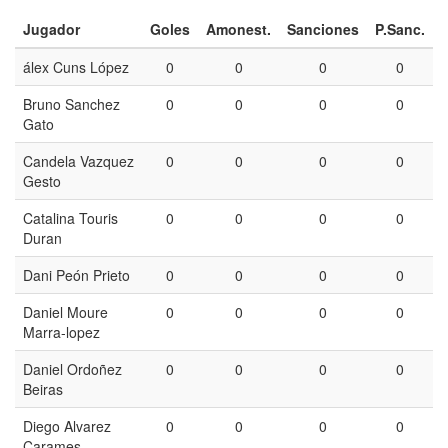
Jugador
Goles
Amonest.
Sanciones
P.Sanc.
álex Cuns López
0
0
0
0
Bruno Sanchez
0
0
0
0
Gato
Candela Vazquez
0
0
0
0
Gesto
Catalina Touris
0
0
0
0
Duran
Dani Peón Prieto
0
0
0
0
Daniel Moure
0
0
0
0
Marra-lopez
Daniel Ordoñez
0
0
0
0
Beiras
Diego Alvarez
0
0
0
0
Carames