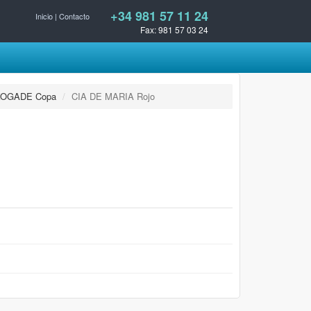
+34 981 57 11 24
Inicio
|
Contacto
Fax: 981 57 03 24
XOGADE Copa
CIA DE MARIA Rojo