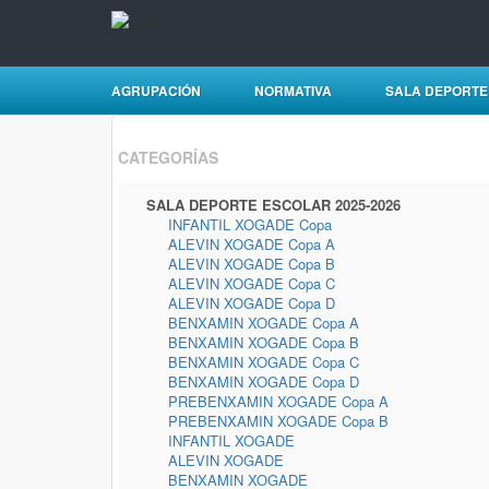
AGRUPACIÓN
NORMATIVA
SALA DEPORTE 
CATEGORÍAS
SALA DEPORTE ESCOLAR 2025-2026
INFANTIL XOGADE Copa
ALEVIN XOGADE Copa A
ALEVIN XOGADE Copa B
ALEVIN XOGADE Copa C
ALEVIN XOGADE Copa D
BENXAMIN XOGADE Copa A
BENXAMIN XOGADE Copa B
BENXAMIN XOGADE Copa C
BENXAMIN XOGADE Copa D
PREBENXAMIN XOGADE Copa A
PREBENXAMIN XOGADE Copa B
INFANTIL XOGADE
ALEVIN XOGADE
BENXAMIN XOGADE