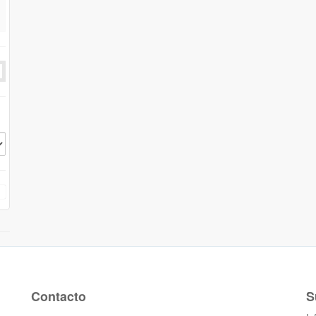
Contacto
S