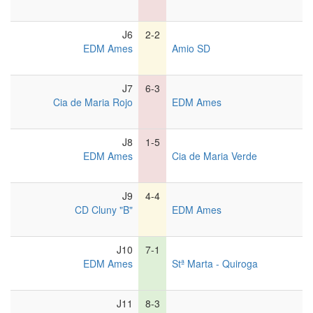
J
6
2-2
EDM Ames
Amio SD
J
7
6-3
Cia de Maria Rojo
EDM Ames
J
8
1-5
EDM Ames
Cia de Maria Verde
J
9
4-4
CD Cluny "B"
EDM Ames
J
10
7-1
EDM Ames
Stª Marta - Quiroga
J
11
8-3