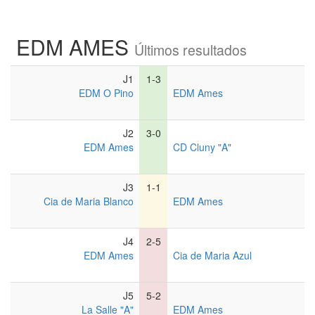
EDM AMES
Últimos resultados
J
1
1-3
EDM O Pino
EDM Ames
J
2
3-0
EDM Ames
CD Cluny "A"
J
3
1-1
Cia de Maria Blanco
EDM Ames
J
4
2-5
EDM Ames
Cia de Maria Azul
J
5
5-2
La Salle "A"
EDM Ames