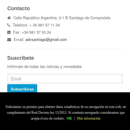
Contacto
Calle Republica Argentina, 3-1 B Santiago de Compostela
Teléfono: + 34 981 57 11 24
Fax: +34 981 57 03 24
Email:
advsantiago@gmail.com
Suscríbete
Infórmate de todas las noticias y novedades
Subscribirse
Solicitamos su permiso para obtener datos estadísticos de su navegación en esta web, en
cumplimiento del Real Decreto-ley 13/2012. Si continúa navegando consideramos que
Aviso legal
|
Ley de cookies
|
Created by serteycom.es
acepta el uso de cookies.
OK
|
Más información