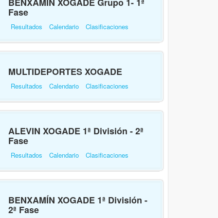
BENXAMÍN XOGADE Grupo 1- 1ª
Fase
Resultados
Calendario
Clasificaciones
MULTIDEPORTES XOGADE
Resultados
Calendario
Clasificaciones
ALEVIN XOGADE 1ª División - 2ª
Fase
Resultados
Calendario
Clasificaciones
BENXAMÍN XOGADE 1ª División -
2ª Fase