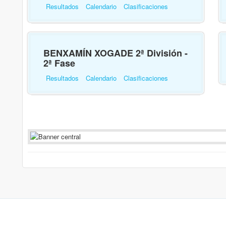
Resultados
Calendario
Clasificaciones
BENXAMÍN XOGADE 2ª División -
2ª Fase
Resultados
Calendario
Clasificaciones