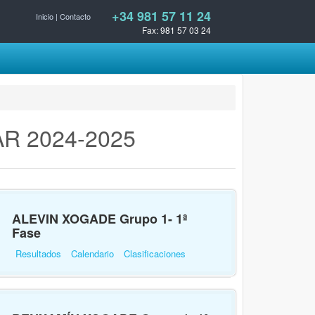
+34 981 57 11 24
Inicio
|
Contacto
Fax: 981 57 03 24
R 2024-2025
ALEVIN XOGADE Grupo 1- 1ª
Fase
Resultados
Calendario
Clasificaciones